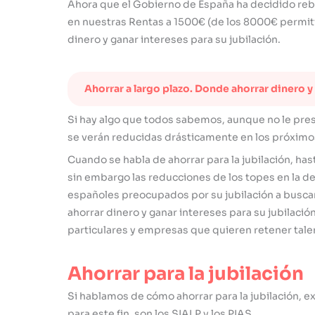
Ahora que el Gobierno de España ha decidido reba
en nuestras Rentas a 1500€ (de los 8000€ permiti
dinero y ganar intereses para su jubilación.
Ahorrar a largo plazo. Donde ahorrar dinero y
Si hay algo que todos sabemos, aunque no le pres
se verán reducidas drásticamente en los próximo
Cuando se habla de ahorrar para la jubilación, has
sin embargo las reducciones de los topes en la d
españoles preocupados por su jubilación a buscar
ahorrar dinero y ganar intereses para su jubilaci
particulares y empresas que quieren retener tale
Ahorrar para la jubilación
Si hablamos de cómo ahorrar para la jubilación, 
para este fin, son los SIALP y los PIAS.