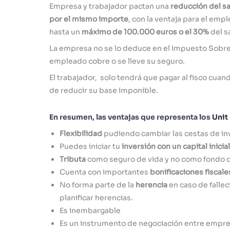
Empresa y trabajador pactan una
reducción del sa
por el mismo importe
, con la ventaja para el emp
hasta un
máximo de 100.000 euros o el 30%
del s
La empresa no se lo deduce en el Impuesto Sobre 
empleado cobre o se lleve su seguro.
El trabajador, solo tendrá que pagar al fisco cuan
de reducir su base imponible.
En resumen, las ventajas que representa los
Unit
Flexibilidad
pudiendo cambiar las cestas de in
Puedes iniciar tu
inversión con un capital inici
Tributa
como seguro de vida y no como fondo d
Cuenta con importantes
bonificaciones fiscale
No forma parte de la
herencia
en caso de falle
planificar herencias.
Es inembargable
Es un instrumento de negociación entre empre