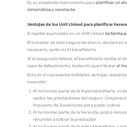
Es un excelente instrumento para
planificar un ah
sistemática y constante
.
Ventajas de los Unit Linked para planificar heren
El capital acumulado en un Unit Linked
no forma pa
El tomador de este seguro de ahorro, declara en 
necesario, quién es el beneficiario.
Sí el asegurado fallece, el beneficiario recibe el
caso de fallecimiento, teniendo que tributar
el I
Esto en sí representa múltiples ventajas respect
Inversión:
Al no formar parte de la masa hereditaria, no e
recibir las prestaciones del seguro. Únicament
Impuesto de Sucesiones para poder cobrar.
Al no formar parte de la herencia, podrá renunc
renunciar a cobrar la prestación
Al no formar parte de la masa hereditaria, y po