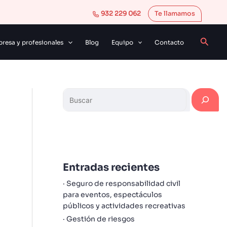
B
932 229 062
Te llamamos
u
s
Busca
resa y profesionales
Blog
Equipo
Contacto
c
a
r
Entradas recientes
Seguro de responsabilidad civil
para eventos, espectáculos
públicos y actividades recreativas
Gestión de riesgos