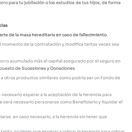
orro para tu jubilación o los estudios de tus hijos, de forma
cias
rte de la masa hereditaria en caso de fallecimiento
.
el momento de la contratación y modifica tantas veces sea
 ahorro acumulado más el capital asegurado por el seguro en
mpuesto de Sucesiones y Donaciones
o a otros productos similares como podría ser un Fondo de
s necesario esperar a la aceptación de la herencia para
e será necesario personarse como Beneficiario y liquidar el
iarse, en caso necesario, a la herencia sin tener que
r tanto, no tener que esperar a cobrar la herencia para cobrar