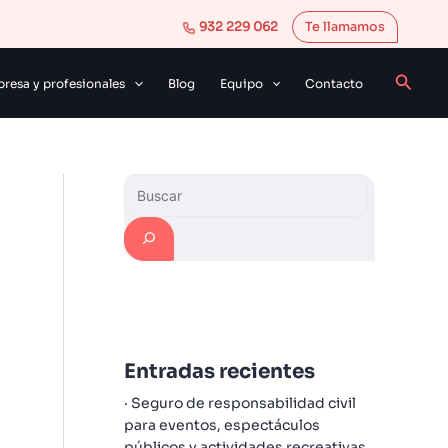
B
932 229 062
Te llamamos
u
s
Busca
resa y profesionales
Blog
Equipo
Contacto
c
a
r
Entradas recientes
Seguro de responsabilidad civil
para eventos, espectáculos
públicos y actividades recreativas