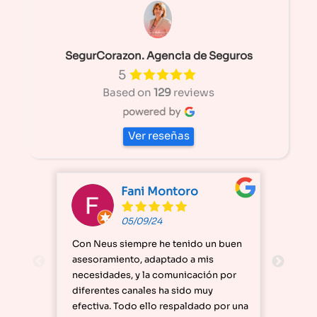
SegurCorazon. Agencia de Seguros
5
Based on
129
reviews
Ver reseñas
Fani Montoro
05/09/24
Con Neus siempre he tenido un buen
Excel
asesoramiento, adaptado a mis
super 
necesidades, y la comunicación por
impec
diferentes canales ha sido muy
efectiva. Todo ello respaldado por una