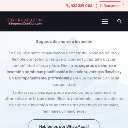
Ir
932 229 062
Te llamamos
al
contenido
Bus
Seguros de ahorro e inversión
En SegurCorazón te ayudamos a construir un ahorro sólido y
flexible con soluciones que protegen tu capital y buscan
rentabilidad a largo plazo. Nuestros
seguros de ahorro e
inversión combinan planificación financiera, ventajas fiscales y
un acompañamiento profesional
para que decidas con total
tranquilidad.
Tanto si vas a empezar poco a poco como si quieres una
alternativa con la que diversificar tu patrimonio, nuestros planes
de ahorro e inversión se adaptan a tus objetivos personales,
familiares y financieros.
Hablemos por WhatsApp