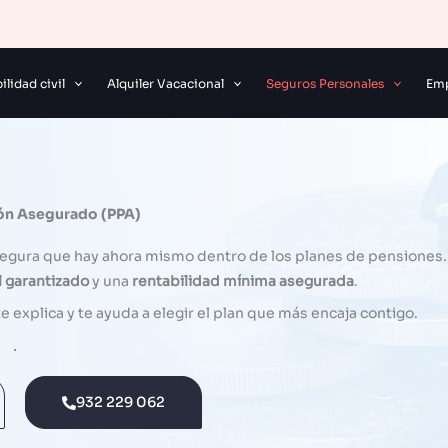
lidad civil
Alquiler Vacacional
Seguros Personales
Emp
ión Asegurado (PPA)
 segura que hay ahora mismo dentro de los planes de pensiones.
l garantizado
y una
rentabilidad mínima asegurada
.
explica y te ayuda a elegir el plan que más encaja contigo.
.
932 229 062