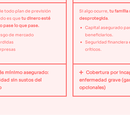
de todo plan de previsión
Si algo ocurre,
tu famili
ado es que
tu dinero esté
desprotegida
.
o pase lo que pase.
Capital asegurado par
iesgo de mercado
beneficiarios.
érdidas
Seguridad financier
orpresas
críticos.
rés mínimo asegurado:
Cobertura por inca
idad sin sustos del
enfermedad grave (ga
o
opcionales)