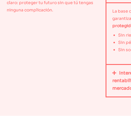
claro: proteger tu futuro sin que tú tengas
ninguna complicación.
La base 
garantiz
protegid
Sin r
Sin p
Sin s
Inte
rentabil
mercad