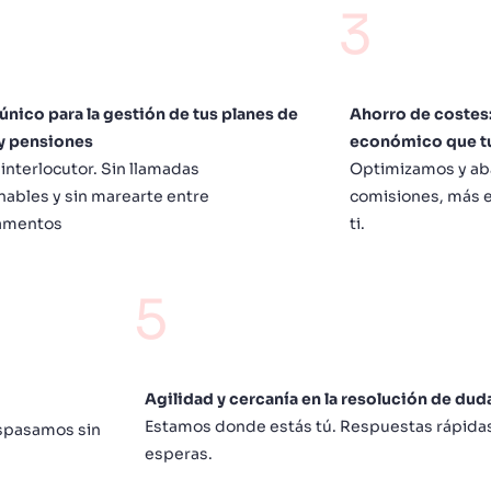
3
único para la gestión de tus planes de
Ahorro de costes
y pensiones
económico que tu
 interlocutor. Sin llamadas
Optimizamos y ab
nables y sin marearte entre
comisiones, más e
amentos
ti.
5
Agilidad y cercanía en la resolución de d
Estamos donde estás tú. Respuestas rápidas 
aspasamos sin
esperas.