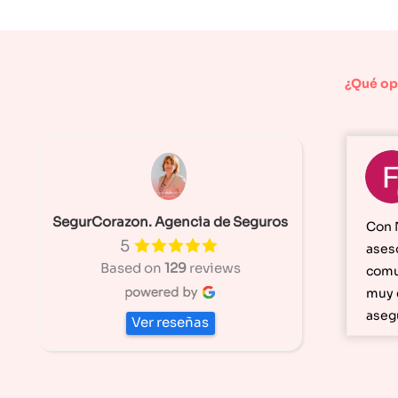
¿Qué op
SegurCorazon. Agencia de Seguros
Con 
5
ases
Based on
129
reviews
comu
muy 
aseg
Ver reseñas