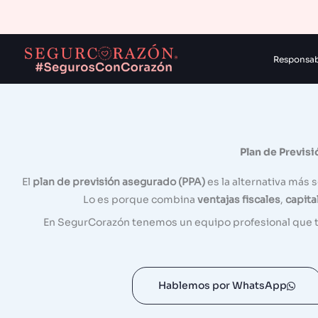
Ir
al
contenido
Responsabi
Plan de Previs
El
plan de previsión asegurado (PPA)
es la alternativa más
Lo es porque combina
ventajas fiscales
,
capita
En SegurCorazón tenemos un equipo profesional que te 
Hablemos por WhatsApp