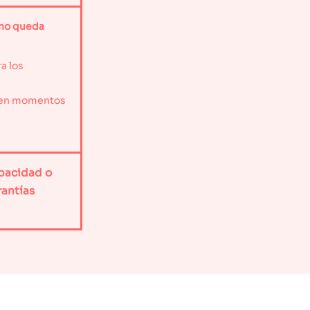
a no queda
a los
a en momentos
pacidad o
rantías