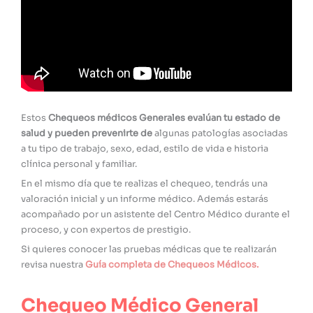
Estos
Chequeos médicos Generales
evalúan tu estado de
salud y pueden prevenirte de
algunas patologías asociadas
a tu tipo de trabajo, sexo, edad, estilo de vida e historia
clínica personal y familiar.
En el mismo día que te realizas el chequeo, tendrás una
valoración inicial y un informe médico. Además estarás
acompañado por un asistente del Centro Médico durante el
proceso, y con expertos de prestigio.
Si quieres conocer las pruebas médicas que te realizarán
revisa nuestra
Guía completa de Chequeos Médicos
.
Chequeo Médico General