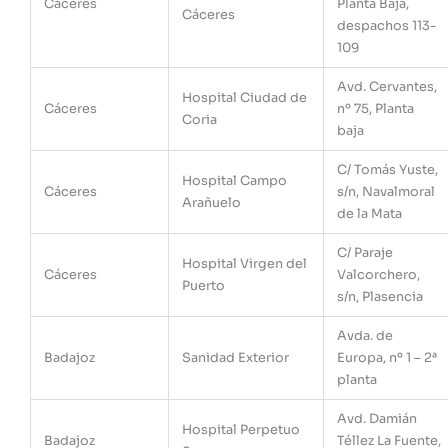
Cáceres
Planta Baja,
Cáceres
despachos 113-
109
Avd. Cervantes,
Hospital Ciudad de
Cáceres
nº 75, Planta
Coria
baja
C/ Tomás Yuste,
Hospital Campo
Cáceres
s/n, Navalmoral
Arañuelo
de la Mata
C/ Paraje
Hospital Virgen del
Cáceres
Valcorchero,
Puerto
s/n, Plasencia
Avda. de
Badajoz
Sanidad Exterior
Europa, nº 1 – 2ª
planta
Avd. Damián
Hospital Perpetuo
Badajoz
Téllez La Fuente,