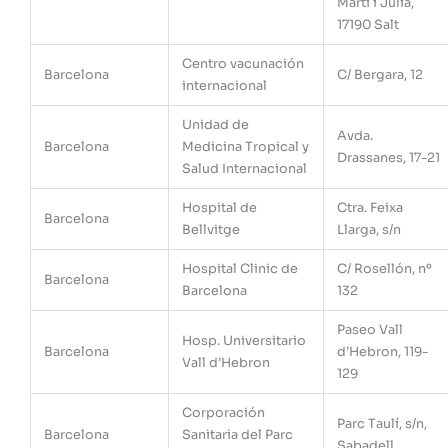
Martí i Julià,
17190 Salt
Centro vacunación
Barcelona
C/ Bergara, 12
internacional
Unidad de
Avda.
Barcelona
Medicina Tropical y
Drassanes, 17-21
Salud Internacional
Hospital de
Ctra. Feixa
Barcelona
Bellvitge
Llarga, s/n
Hospital Clinic de
C/ Rosellón, nº
Barcelona
Barcelona
132
Paseo Vall
Hosp. Universitario
Barcelona
d’Hebron, 119-
Vall d’Hebron
129
Corporación
Parc Taulí, s/n,
Barcelona
Sanitaria del Parc
Sabadell