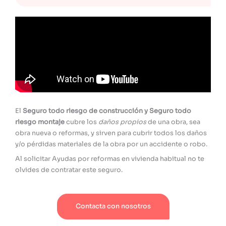
El
Seguro todo riesgo de construcción y Seguro todo
riesgo montaje
cubre los
daños propios
de una obra, sea
obra nueva o reformas, y sirven para cubrir todos los daños
y/o pérdidas materiales de la obra por un accidente o robo.
Al solicitar Ayudas por reformas en vivienda habitual no te
olvides de contratar este seguro.
Contacta con nosotros