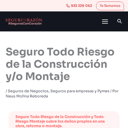
Ir
B
932 229 062
Te llamamos
al
u
contenido
s
Bus
c
a
r
Seguro Todo Riesgo
de la Construcción
y/o Montaje
/
Seguros de Negocios
,
Seguros para empresas y Pymes
/ Por
Neus Molina Reboreda
Seguro Todo Riesgo de la Construcción y Todo
Riesgo Montaje cubre los daños propios en una
obra, reforma o montaje.