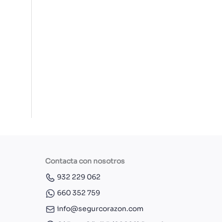
Contacta con nosotros
932 229 062
660 352 759
info@segurcorazon.com