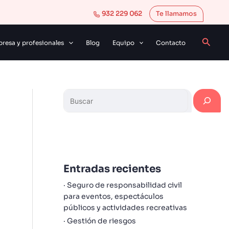
B
932 229 062
Te llamamos
u
s
Busca
resa y profesionales
Blog
Equipo
Contacto
c
a
r
Entradas recientes
Seguro de responsabilidad civil
para eventos, espectáculos
públicos y actividades recreativas
Gestión de riesgos