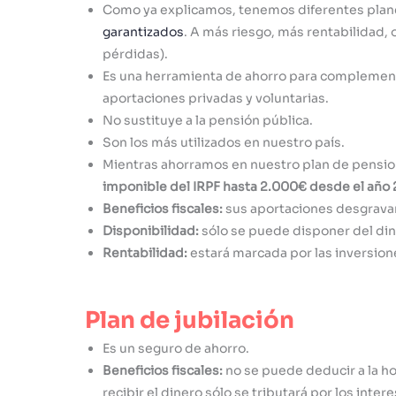
Como ya explicamos, tenemos diferentes planes
garantizados
. A más riesgo, más rentabilidad, 
pérdidas).
Es una herramienta de ahorro para complementa
aportaciones privadas y voluntarias.
No sustituye a la pensión pública.
Son los más utilizados en nuestro país.
Mientras ahorramos en nuestro plan de pensio
imponible del IRPF hasta 2.000€ desde el año 
Beneficios fiscales:
sus aportaciones desgravan 
Disponibilidad:
sólo se puede disponer del dine
Rentabilidad:
estará marcada por las inversion
Plan de jubilación
Es un seguro de ahorro.
Beneficios fiscales:
no se puede deducir a la hor
recibir el dinero sólo se tributará por los in