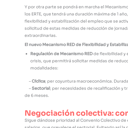
Y por otra parte se pondrá en marcha el Mecanismo R
los ERTE, que tendrá una duración máxima de 1 año, 
flexibilidad y estabilización del empleo que se acti
solicitud de estas medidas de reducción de jornad
extraordinarias.
El nuevo Mecanismo RED de Flexibilidad y Estabiliz
Regulación de Mecanismo RED
de flexibilidad y 
crisis, que permitirá solicitar medidas de reduc
modalidades:
–
Cíclica
; per coyuntura macroeconómica. Durada
–
Sectorial
; per necesidades de recalificación y 
de 6 meses.
Negociación colectiva: co
Sigue dándose prioridad al Convenio Colectivo de e
salarios, que prevalece el sectorial. Evitando así l