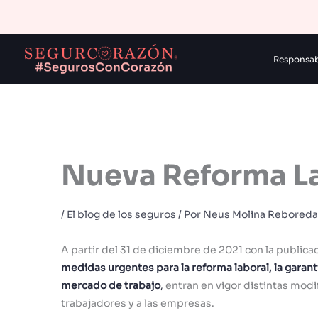
Ir
al
contenido
Responsabi
Nueva Reforma L
/
El blog de los seguros
/ Por
Neus Molina Reboreda
A partir del 31 de diciembre de 2021 con la publica
medidas urgentes para la reforma laboral, la garant
mercado de trabajo
,
entran en vigor distintas modi
trabajadores y a las empresas.