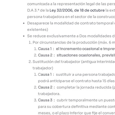
comunicada a la representación legal de las pers
D.A 3.ª de la
Ley 32/2006, de 18 de octubre
la ex
persona trabajadora en el sector de la construcc
Desaparece la modalidad de contrato temporal de
existentes)
Se reduce exclusivamente a Dos modalidades de
Por circunstancias de la producción (máx. 6 
Causa 1： el incremento ocasional e imprevi
Causa 2： situaciones ocasionales, previsi
Sustitución del trabajador (antigua interinida
trabajador)
C
ausa 1：
sustituir a una persona trabajad
podrá anticiparse el contrato hasta 15 días
Causa 2：
completar la jornada reducida (
trabajadora.
Causa 3：
cubrir temporalmente un puesto
para su cobertura definitiva mediante cont
meses, o el plazo inferior que fije el conve