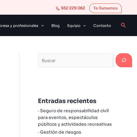
B
932 229 062
Te llamamos
u
s
Busca
resa y profesionales
Blog
Equipo
Contacto
c
a
r
Entradas recientes
Seguro de responsabilidad civil
para eventos, espectáculos
públicos y actividades recreativas
Gestión de riesgos